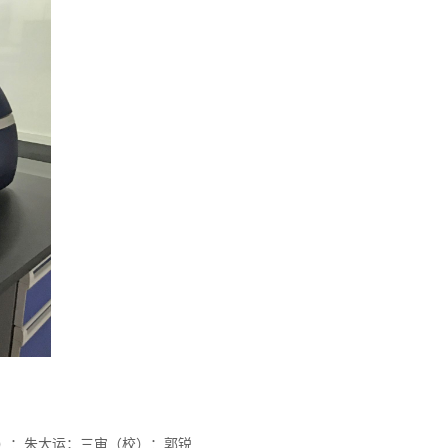
）：朱大运；三审（校）：郭锐