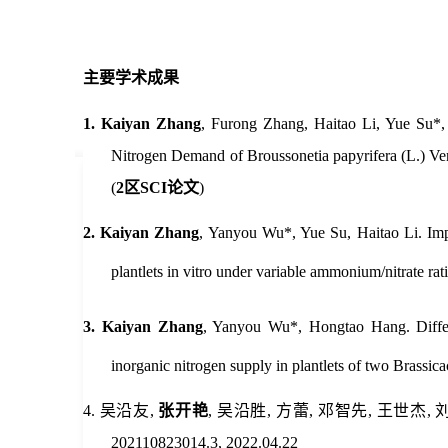
主要学术成果
1.
Kaiyan Zhang
, Furong Zhang, Haitao Li, Yue Su*, 
Nitrogen Demand of Broussonetia papyrifera (L.) Ven
(
2区SCI论文
)
2.
Kaiyan Zhang
, Yanyou Wu*, Yue Su, Haitao Li. Impl
plantlets in vitro under variable ammonium/nitrate ra
3.
Kaiyan Zhang
, Yanyou Wu*, Hongtao Hang. Differ
inorganic nitrogen supply in plantlets of two Brassica
4.
吴沿友,
张开艳
, 吴沿胜, 方蕾, 邓智先, 王世
202110823014.3, 2022.04.22